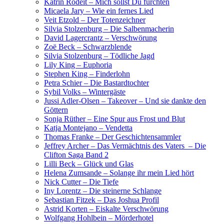
Katrin Rodeit – Mich sollst Du fürchten
Micaela Jary – Wie ein fernes Lied
Veit Etzold – Der Totenzeichner
Silvia Stolzenburg – Die Salbenmacherin
David Lagercrantz – Verschwörung
Zoë Beck – Schwarzblende
Silvia Stolzenburg – Tödliche Jagd
Lily King – Euphoria
Stephen King – Finderlohn
Petra Schier – Die Bastardtochter
Sybil Volks – Wintergäste
Jussi Adler-Olsen – Takeover – Und sie dankte den
Göttern
Sonja Rüther – Eine Spur aus Frost und Blut
Katja Montejano – Vendetta
Thomas Franke – Der Geschichtensammler
Jeffrey Archer – Das Vermächtnis des Vaters – Die
Clifton Saga Band 2
Lilli Beck – Glück und Glas
Helena Zumsande – Solange ihr mein Lied hört
Nick Cutter – Die Tiefe
Iny Lorentz – Die steinerne Schlange
Sebastian Fitzek – Das Joshua Profil
Astrid Korten – Eiskalte Verschwörung
Wolfgang Hohlbein – Mörderhotel