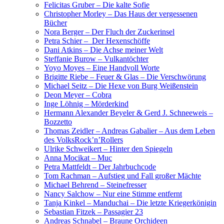
Felicitas Gruber – Die kalte Sofie
Christopher Morley – Das Haus der vergessenen
Bücher
Nora Berger – Der Fluch der Zuckerinsel
Petra Schier – Der Hexenschöffe
Dani Atkins – Die Achse meiner Welt
Steffanie Burow – Vulkantöchter
Yoyo Moyes – Eine Handvoll Worte
Brigitte Riebe – Feuer & Glas – Die Verschwörung
Michael Seitz – Die Hexe von Burg Weißenstein
Deon Meyer – Cobra
Inge Löhnig – Mörderkind
Hermann Alexander Beyeler & Gerd J. Schneeweis –
Bozzetto
Thomas Zeidler – Andreas Gabalier – Aus dem Leben
des VolksRock’n’Rollers
Ulrike Schweikert – Hinter den Spiegeln
Anna Mocikat – Muc
Petra Mattfeldt – Der Jahrbuchcode
Tom Rachman – Aufstieg und Fall großer Mächte
Michael Behrend – Steinefresser
Nancy Salchow – Nur eine Stimme entfernt
Tanja Kinkel – Manduchai – Die letzte Kriegerkönigin
Sebastian Fitzek – Passagier 23
Andreas Schnabel – Braune Orchideen