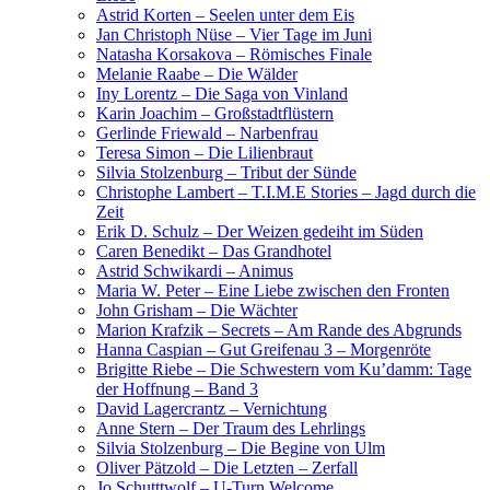
Astrid Korten – Seelen unter dem Eis
Jan Christoph Nüse – Vier Tage im Juni
Natasha Korsakova – Römisches Finale
Melanie Raabe – Die Wälder
Iny Lorentz – Die Saga von Vinland
Karin Joachim – Großstadtflüstern
Gerlinde Friewald – Narbenfrau
Teresa Simon – Die Lilienbraut
Silvia Stolzenburg – Tribut der Sünde
Christophe Lambert – T.I.M.E Stories – Jagd durch die
Zeit
Erik D. Schulz – Der Weizen gedeiht im Süden
Caren Benedikt – Das Grandhotel
Astrid Schwikardi – Animus
Maria W. Peter – Eine Liebe zwischen den Fronten
John Grisham – Die Wächter
Marion Krafzik – Secrets – Am Rande des Abgrunds
Hanna Caspian – Gut Greifenau 3 – Morgenröte
Brigitte Riebe – Die Schwestern vom Ku’damm: Tage
der Hoffnung – Band 3
David Lagercrantz – Vernichtung
Anne Stern – Der Traum des Lehrlings
Silvia Stolzenburg – Die Begine von Ulm
Oliver Pätzold – Die Letzten – Zerfall
Jo Schutttwolf – U-Turn Welcome