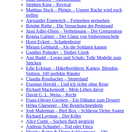
Stephen King – Revival
Matthias Jösch – Phönix – Unsere Rache wird euch
treffen
Alexander Emmerich – Fernsehen gernsehen
Brigitte Riebe – Die Versuchung der Pestmagd
Jussi Adler-Olsen – Verheissung – Der Grenzenlose
Regina Gärtner – Der Glanz von Südseemuscheln
Horst Eckert – Schattenboxer
Miriam Gebhardt – Als die Soldaten kamen
Gunther Polinsky – Timber Creek
Ann Budd – Loops und Schals: Tolle Modelle zum
Stricken
Edie Eckman – Häkelbordüren: Kanten, Blenden,
Spitzen. 100 perfekte Ränder
Claudia Rossbacher – Steirerland
Erasmus Herold – Und ich richte ohne Reue
Richard Mackenrodt – Mein Leben davor
David G. L. Weiss – Recht
Franz-Olivier Giesbert – Ein Diktator zum Dessert
Helga Glaesener – Die Beutelschneiderin
Josh Malerman – Bird Box – Schliesse Deine Augen
Richard Laymon – Der Killer
Alice Curtis – Socken flach gestrickt
Andreas Schnabel – Tod oder Finca
Monika Reiter & Dieter Schlautmann – 100