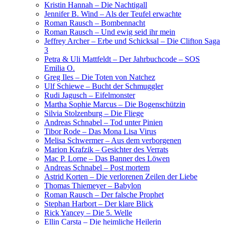
Kristin Hannah – Die Nachtigall
Jennifer B. Wind – Als der Teufel erwachte
Roman Rausch – Bombennacht
Roman Rausch – Und ewig seid ihr mein
Jeffrey Archer – Erbe und Schicksal – Die Clifton Saga
3
Petra & Uli Mattfeldt – Der Jahrbuchcode – SOS
Emilia O.
Greg Iles – Die Toten von Natchez
Ulf Schiewe – Bucht der Schmuggler
Rudi Jagusch – Eifelmonster
Martha Sophie Marcus – Die Bogenschützin
Silvia Stolzenburg – Die Fliege
Andreas Schnabel – Tod unter Pinien
Tibor Rode – Das Mona Lisa Virus
Melisa Schwermer – Aus dem verborgenen
Marion Krafzik – Gesichter des Verrats
Mac P. Lorne – Das Banner des Löwen
Andreas Schnabel – Post mortem
Astrid Korten – Die verlorenen Zeilen der Liebe
Thomas Thiemeyer – Babylon
Roman Rausch – Der falsche Prophet
Stephan Harbort – Der klare Blick
Rick Yancey – Die 5. Welle
Ellin Carsta – Die heimliche Heilerin