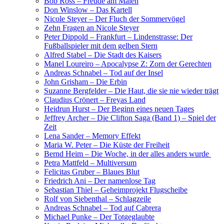
Bob Ross – Freude am Malen
Don Winslow – Das Kartell
Nicole Steyer – Der Fluch der Sommervögel
Zehn Fragen an Nicole Steyer
Peter Dippold – Frankfurt – Lindenstrasse: Der
Fußballspieler mit dem gelben Stern
Alfred Stabel – Die Stadt des Kaisers
Manel Loureiro – Apocalypse Z: Zorn der Gerechten
Andreas Schnabel – Tod auf der Insel
John Grisham – Die Erbin
Suzanne Bergfelder – Die Haut, die sie nie wieder trägt
Claudius Crönert – Freyas Land
Heidrun Hurst – Der Beginn eines neuen Tages
Jeffrey Archer – Die Clifton Saga (Band 1) – Spiel der
Zeit
Lena Sander – Memory Effekt
Maria W. Peter – Die Küste der Freiheit
Bernd Heim – Die Woche, in der alles anders wurde
Petra Mattfeld – Multiversum
Felicitas Gruber – Blaues Blut
Friedrich Ani – Der namenlose Tag
Sebastian Thiel – Geheimprojekt Flugscheibe
Rolf von Siebenthal – Schlagzeile
Andreas Schnabel – Tod auf Cabrera
Michael Punke – Der Totgeglaubte