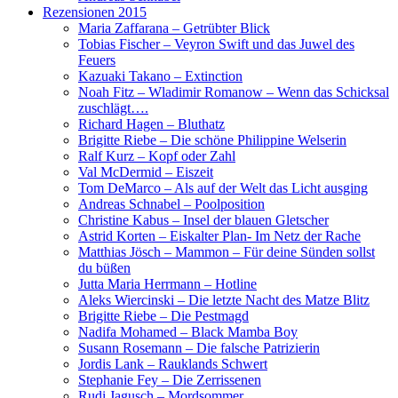
Rezensionen 2015
Maria Zaffarana – Getrübter Blick
Tobias Fischer – Veyron Swift und das Juwel des
Feuers
Kazuaki Takano – Extinction
Noah Fitz – Wladimir Romanow – Wenn das Schicksal
zuschlägt….
Richard Hagen – Bluthatz
Brigitte Riebe – Die schöne Philippine Welserin
Ralf Kurz – Kopf oder Zahl
Val McDermid – Eiszeit
Tom DeMarco – Als auf der Welt das Licht ausging
Andreas Schnabel – Poolposition
Christine Kabus – Insel der blauen Gletscher
Astrid Korten – Eiskalter Plan- Im Netz der Rache
Matthias Jösch – Mammon – Für deine Sünden sollst
du büßen
Jutta Maria Herrmann – Hotline
Aleks Wiercinski – Die letzte Nacht des Matze Blitz
Brigitte Riebe – Die Pestmagd
Nadifa Mohamed – Black Mamba Boy
Susann Rosemann – Die falsche Patrizierin
Jordis Lank – Rauklands Schwert
Stephanie Fey – Die Zerrissenen
Rudi Jagusch – Mordsommer