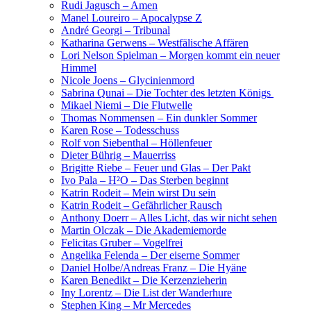
Rudi Jagusch – Amen
Manel Loureiro – Apocalypse Z
André Georgi – Tribunal
Katharina Gerwens – Westfälische Affären
Lori Nelson Spielman – Morgen kommt ein neuer
Himmel
Nicole Joens – Glycinienmord
Sabrina Qunai – Die Tochter des letzten Königs
Mikael Niemi – Die Flutwelle
Thomas Nommensen – Ein dunkler Sommer
Karen Rose – Todesschuss
Rolf von Siebenthal – Höllenfeuer
Dieter Bührig – Mauerriss
Brigitte Riebe – Feuer und Glas – Der Pakt
Ivo Pala – H²O – Das Sterben beginnt
Katrin Rodeit – Mein wirst Du sein
Katrin Rodeit – Gefährlicher Rausch
Anthony Doerr – Alles Licht, das wir nicht sehen
Martin Olczak – Die Akademiemorde
Felicitas Gruber – Vogelfrei
Angelika Felenda – Der eiserne Sommer
Daniel Holbe/Andreas Franz – Die Hyäne
Karen Benedikt – Die Kerzenzieherin
Iny Lorentz – Die List der Wanderhure
Stephen King – Mr Mercedes