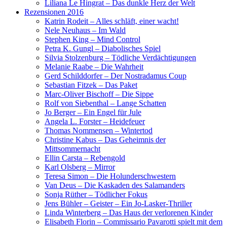
Liliana Le Hingrat – Das dunkle Herz der Welt
Rezensionen 2016
Katrin Rodeit – Alles schläft, einer wacht!
Nele Neuhaus – Im Wald
Stephen King – Mind Control
Petra K. Gungl – Diabolisches Spiel
Silvia Stolzenburg – Tödliche Verdächtigungen
Melanie Raabe – Die Wahrheit
Gerd Schilddorfer – Der Nostradamus Coup
Sebastian Fitzek – Das Paket
Marc-Oliver Bischoff – Die Sippe
Rolf von Siebenthal – Lange Schatten
Jo Berger – Ein Engel für Jule
Angela L. Forster – Heidefeuer
Thomas Nommensen – Wintertod
Christine Kabus – Das Geheimnis der
Mittsommernacht
Ellin Carsta – Rebengold
Karl Olsberg – Mirror
Teresa Simon – Die Holunderschwestern
Van Deus – Die Kaskaden des Salamanders
Sonja Rüther – Tödlicher Fokus
Jens Bühler – Geister – Ein Jo-Lasker-Thriller
Linda Winterberg – Das Haus der verlorenen Kinder
Elisabeth Florin – Commissario Pavarotti spielt mit dem