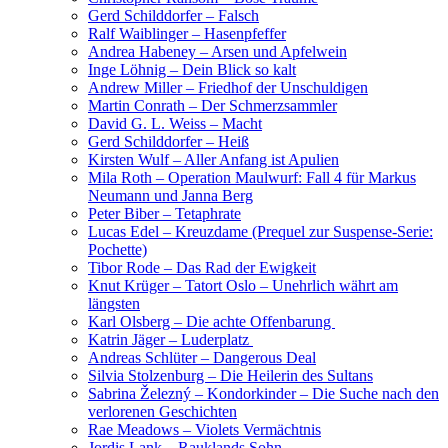
Gerd Schilddorfer – Falsch
Ralf Waiblinger – Hasenpfeffer
Andrea Habeney – Arsen und Apfelwein
Inge Löhnig – Dein Blick so kalt
Andrew Miller – Friedhof der Unschuldigen
Martin Conrath – Der Schmerzsammler
David G. L. Weiss – Macht
Gerd Schilddorfer – Heiß
Kirsten Wulf – Aller Anfang ist Apulien
Mila Roth – Operation Maulwurf: Fall 4 für Markus
Neumann und Janna Berg
Peter Biber – Tetaphrate
Lucas Edel – Kreuzdame (Prequel zur Suspense-Serie:
Pochette)
Tibor Rode – Das Rad der Ewigkeit
Knut Krüger – Tatort Oslo – Unehrlich währt am
längsten
Karl Olsberg – Die achte Offenbarung
Katrin Jäger – Luderplatz
Andreas Schlüter – Dangerous Deal
Silvia Stolzenburg – Die Heilerin des Sultans
Sabrina Železný – Kondorkinder – Die Suche nach den
verlorenen Geschichten
Rae Meadows – Violets Vermächtnis
Jordis Lank – Rauklands Sohn