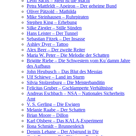
Leon Sachs – Mein ist die Macht
Petra Mattfeldt – Apeiron – Der geheime Bund
Oliver Pätzold – Mathilda
Mike Steinhausen – Ruhrpiraten
Stephen King – Erhebung
Silke Ziegler – Stille Sünden
Hans Leister – Der Tunnel
Sebastian Fitzek – Der Insasse
Ashley Dyer – Tattoo
Alex Beer – Der zweite Reiter
Maria W. Peter – Die Melodie der Schatten
Brigitte Riebe – Die Schwestern vom Ku´damm Jahre
des Aufbaus
John Heubusch – Das Blut des Messias
Ulf Schiewe – Land im Sturm
Silvia Stolzenburg – Die Meisterbanditin
Felicitas Gruber – Gschlamperte Verhältnisse
Andreas Eschbach – NSA – Nationales Sicherheits
Amt
V. S. Gerling – Die Ewigen
Melanie Raabe – Der Schatten
Brian Moore – Dillon
Karl Olsberg – Das KALA-Experiment
Ilona Schmidt – Brunnenleich
Dennis Lehane – Der Abgrund in Dir