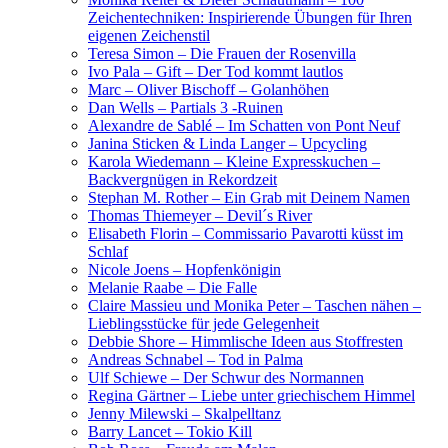
Zeichentechniken: Inspirierende Übungen für Ihren
eigenen Zeichenstil
Teresa Simon – Die Frauen der Rosenvilla
Ivo Pala – Gift – Der Tod kommt lautlos
Marc – Oliver Bischoff – Golanhöhen
Dan Wells – Partials 3 -Ruinen
Alexandre de Sablé – Im Schatten von Pont Neuf
Janina Sticken & Linda Langer – Upcycling
Karola Wiedemann – Kleine Expresskuchen –
Backvergnügen in Rekordzeit
Stephan M. Rother – Ein Grab mit Deinem Namen
Thomas Thiemeyer – Devil´s River
Elisabeth Florin – Commissario Pavarotti küsst im
Schlaf
Nicole Joens – Hopfenkönigin
Melanie Raabe – Die Falle
Claire Massieu und Monika Peter – Taschen nähen –
Lieblingsstücke für jede Gelegenheit
Debbie Shore – Himmlische Ideen aus Stoffresten
Andreas Schnabel – Tod in Palma
Ulf Schiewe – Der Schwur des Normannen
Regina Gärtner – Liebe unter griechischem Himmel
Jenny Milewski – Skalpelltanz
Barry Lancet – Tokio Kill