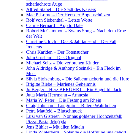
scharlachrote Auge
Alfred Stabel – Die Stadt des Kaisers
Mac P. Lorne – Der Herr der Bogenschützen
Rolf von Siebenthal – Letzte Worte
Carine Bernard – App to Date
Robert McCammon – Swans Song – Nach dem Erbe
der Welt
Christine Ulrich – Das 3. Jahrtausend – Der Fall
Irenaeus
Chris Karlden – Der Totensucher
John Grisham – Das Original
Michael Seitz – Die verlorenen Kinder
John Aldridge & Anthony Sosinski – Ein Fleck im
Meer
Silvia Stolzenburg – Die Salbenmacherin und die Hure
Brigitte Riebe – Marlenes Geheimnis
Jo Berger – Herz BERÜHRT – Ein Engel für Jack
Jutta Maria Herrmann – Amnesia
Maria W. Peter – Die Festung am Rhein
Craig Johnson – Longmire – Bittere Wahrheiten
Petra Mattfeld – Blutschmuck
Luzi van Gisteren– Nonnas goldener Hochzeitsfall:
Pizza, Pasta, Mo(r)da
Jens Bühler – Mit allen Mitteln
Linda Winterberg – Solange die Hoffnung uns gehört