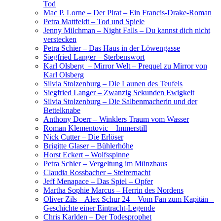
Tod
Mac P. Lorne – Der Pirat – Ein Francis-Drake-Roman
Petra Mattfeldt – Tod und Spiele
Jenny Milchman – Night Falls – Du kannst dich nicht
verstecken
Petra Schier – Das Haus in der Löwengasse
Siegfried Langer – Sterbenswort
Karl Olsberg – Mirror Welt – Prequel zu Mirror von
Karl Olsberg
Silvia Stolzenburg – Die Launen des Teufels
Siegfried Langer – Zwanzig Sekunden Ewigkeit
Silvia Stolzenburg – Die Salbenmacherin und der
Bettelknabe
Anthony Doerr – Winklers Traum vom Wasser
Roman Klementovic – Immerstill
Nick Cutter – Die Erlöser
Brigitte Glaser – Bühlerhöhe
Horst Eckert – Wolfsspinne
Petra Schier – Vergeltung im Münzhaus
Claudia Rossbacher – Steirernacht
Jeff Menapace – Das Spiel – Opfer
Martha Sophie Marcus – Herrin des Nordens
Oliver Zils – Alex Schur 24 – Vom Fan zum Kapitän –
Geschichte einer Eintracht-Legende
Chris Karlden – Der Todesprophet