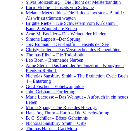
Silvia Stolzenburg – Die Flucht der Meisterbanditin
Lucie Flebbe – Jenseits von Schwarz
Melanie Metzenthin – Die Hafenschwester – Band 1:
Als wir zu träumen wagten
Brigitte Riebe – Die Schwestern vom Ku´damm –
Band 2: Wunderbare Zeiten
Arne M. Boehler – Das Weinen der Kinder
Simone Lappert –Der Sprung
Jörg Rönnau – Der Käpt´n – Jenseits der See
Christy Lefteri – Das Versprechen des Bienenhüters
Thomas Elbel – Die Todesbotin
Leo Born – Brennende Narben
Anne Stern – Das Lied der Seiltänzerin – Königreich
Preußen-Reihe 1
Nicholas Sansbury Smith – The Extinction Cycle Buch
4 – Entartung
Gerd Fischer – Ebbelwoijunkie
John Grisham – Forderung
Marie Lacrosse – Das Weingut – Aufbruch in ein neues
Leben
Marita Spang – Die Rose des Herzogs
Hansjörg Thurn – Earth – Die Verschwörung
B. C. Schiller – Böses Geheimnis
Nicholas Sansbury Smith – Orbs
Thomas Harris – Cari Mora