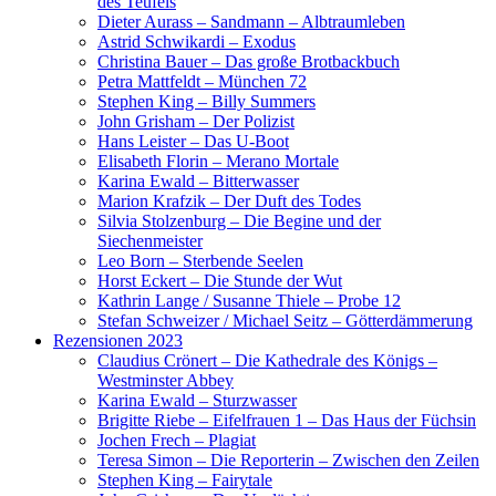
des Teufels
Dieter Aurass – Sandmann – Albtraumleben
Astrid Schwikardi – Exodus
Christina Bauer – Das große Brotbackbuch
Petra Mattfeldt – München 72
Stephen King – Billy Summers
John Grisham – Der Polizist
Hans Leister – Das U-Boot
Elisabeth Florin – Merano Mortale
Karina Ewald – Bitterwasser
Marion Krafzik – Der Duft des Todes
Silvia Stolzenburg – Die Begine und der
Siechenmeister
Leo Born – Sterbende Seelen
Horst Eckert – Die Stunde der Wut
Kathrin Lange / Susanne Thiele – Probe 12
Stefan Schweizer / Michael Seitz – Götterdämmerung
Rezensionen 2023
Claudius Crönert – Die Kathedrale des Königs –
Westminster Abbey
Karina Ewald – Sturzwasser
Brigitte Riebe – Eifelfrauen 1 – Das Haus der Füchsin
Jochen Frech – Plagiat
Teresa Simon – Die Reporterin – Zwischen den Zeilen
Stephen King – Fairytale