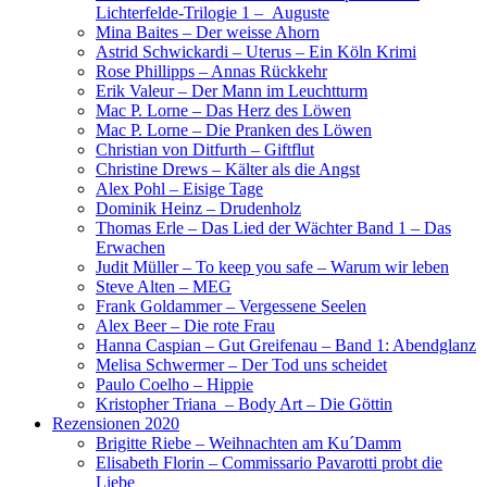
Lichterfelde-Trilogie 1 – Auguste
Mina Baites – Der weisse Ahorn
Astrid Schwickardi – Uterus – Ein Köln Krimi
Rose Phillipps – Annas Rückkehr
Erik Valeur – Der Mann im Leuchtturm
Mac P. Lorne – Das Herz des Löwen
Mac P. Lorne – Die Pranken des Löwen
Christian von Ditfurth – Giftflut
Christine Drews – Kälter als die Angst
Alex Pohl – Eisige Tage
Dominik Heinz – Drudenholz
Thomas Erle – Das Lied der Wächter Band 1 – Das
Erwachen
Judit Müller – To keep you safe – Warum wir leben
Steve Alten – MEG
Frank Goldammer – Vergessene Seelen
Alex Beer – Die rote Frau
Hanna Caspian – Gut Greifenau – Band 1: Abendglanz
Melisa Schwermer – Der Tod uns scheidet
Paulo Coelho – Hippie
Kristopher Triana – Body Art – Die Göttin
Rezensionen 2020
Brigitte Riebe – Weihnachten am Ku´Damm
Elisabeth Florin – Commissario Pavarotti probt die
Liebe