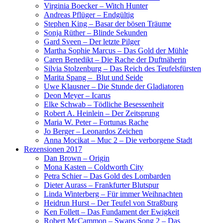
Virginia Boecker – Witch Hunter
Andreas Pflüger – Endgültig
Stephen King – Basar der bösen Träume
Sonja Rüther – Blinde Sekunden
Gard Sveen – Der letzte Pilger
Martha Sophie Marcus – Das Gold der Mühle
Caren Benedikt – Die Rache der Duftnäherin
Silvia Stolzenburg – Das Reich des Teufelsfürsten
Marita Spang – Blut und Seide
Uwe Klausner – Die Stunde der Gladiatoren
Deon Meyer – Icarus
Elke Schwab – Tödliche Besessenheit
Robert A. Heinlein – Der Zeitsprung
Maria W. Peter – Fortunas Rache
Jo Berger – Leonardos Zeichen
Anna Mocikat – Muc 2 – Die verborgene Stadt
Rezensionen 2017
Dan Brown – Origin
Mona Kasten – Coldworth City
Petra Schier – Das Gold des Lombarden
Dieter Aurass – Frankfurter Blutspur
Linda Winterberg – Für immer Weihnachten
Heidrun Hurst – Der Teufel von Straßburg
Ken Follett – Das Fundament der Ewigkeit
Robert McCammon – Swans Song 2 – Das