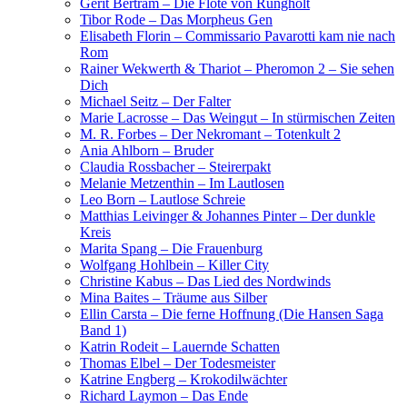
Gerit Bertram – Die Flöte von Rungholt
Tibor Rode – Das Morpheus Gen
Elisabeth Florin – Commissario Pavarotti kam nie nach
Rom
Rainer Wekwerth & Thariot – Pheromon 2 – Sie sehen
Dich
Michael Seitz – Der Falter
Marie Lacrosse – Das Weingut – In stürmischen Zeiten
M. R. Forbes – Der Nekromant – Totenkult 2
Ania Ahlborn – Bruder
Claudia Rossbacher – Steirerpakt
Melanie Metzenthin – Im Lautlosen
Leo Born – Lautlose Schreie
Matthias Leivinger & Johannes Pinter – Der dunkle
Kreis
Marita Spang – Die Frauenburg
Wolfgang Hohlbein – Killer City
Christine Kabus – Das Lied des Nordwinds
Mina Baites – Träume aus Silber
Ellin Carsta – Die ferne Hoffnung (Die Hansen Saga
Band 1)
Katrin Rodeit – Lauernde Schatten
Thomas Elbel – Der Todesmeister
Katrine Engberg – Krokodilwächter
Richard Laymon – Das Ende