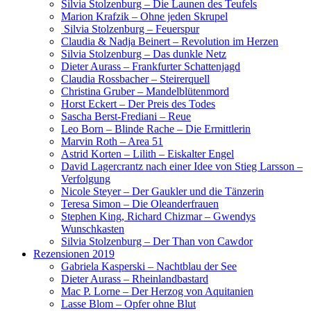
Silvia Stolzenburg – Die Launen des Teufels
Marion Krafzik – Ohne jeden Skrupel
Silvia Stolzenburg – Feuerspur
Claudia & Nadja Beinert – Revolution im Herzen
Silvia Stolzenburg – Das dunkle Netz
Dieter Aurass – Frankfurter Schattenjagd
Claudia Rossbacher – Steirerquell
Christina Gruber – Mandelblütenmord
Horst Eckert – Der Preis des Todes
Sascha Berst-Frediani – Reue
Leo Born – Blinde Rache – Die Ermittlerin
Marvin Roth – Area 51
Astrid Korten – Lilith – Eiskalter Engel
David Lagercrantz nach einer Idee von Stieg Larsson –
Verfolgung
Nicole Steyer – Der Gaukler und die Tänzerin
Teresa Simon – Die Oleanderfrauen
Stephen King, Richard Chizmar – Gwendys
Wunschkasten
Silvia Stolzenburg – Der Than von Cawdor
Rezensionen 2019
Gabriela Kasperski – Nachtblau der See
Dieter Aurass – Rheinlandbastard
Mac P. Lorne – Der Herzog von Aquitanien
Lasse Blom – Opfer ohne Blut