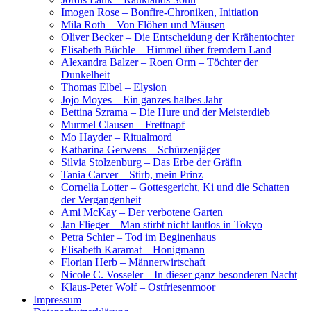
Imogen Rose – Bonfire-Chroniken, Initiation
Mila Roth – Von Flöhen und Mäusen
Oliver Becker – Die Entscheidung der Krähentochter
Elisabeth Büchle – Himmel über fremdem Land
Alexandra Balzer – Roen Orm – Töchter der
Dunkelheit
Thomas Elbel – Elysion
Jojo Moyes – Ein ganzes halbes Jahr
Bettina Szrama – Die Hure und der Meisterdieb
Murmel Clausen – Frettnapf
Mo Hayder – Ritualmord
Katharina Gerwens – Schürzenjäger
Silvia Stolzenburg – Das Erbe der Gräfin
Tania Carver – Stirb, mein Prinz
Cornelia Lotter – Gottesgericht, Ki und die Schatten
der Vergangenheit
Ami McKay – Der verbotene Garten
Jan Flieger – Man stirbt nicht lautlos in Tokyo
Petra Schier – Tod im Beginenhaus
Elisabeth Karamat – Honigmann
Florian Herb – Männerwirtschaft
Nicole C. Vosseler – In dieser ganz besonderen Nacht
Klaus-Peter Wolf – Ostfriesenmoor
Impressum