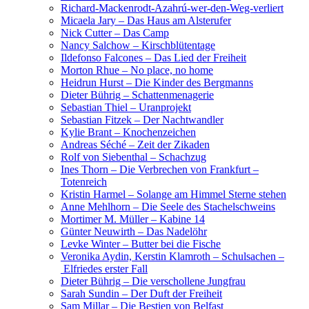
Richard-Mackenrodt-Azahrú-wer-den-Weg-verliert
Micaela Jary – Das Haus am Alsterufer
Nick Cutter – Das Camp
Nancy Salchow – Kirschblütentage
Ildefonso Falcones – Das Lied der Freiheit
Morton Rhue – No place, no home
Heidrun Hurst – Die Kinder des Bergmanns
Dieter Bührig – Schattenmenagerie
Sebastian Thiel – Uranprojekt
Sebastian Fitzek – Der Nachtwandler
Kylie Brant – Knochenzeichen
Andreas Séché – Zeit der Zikaden
Rolf von Siebenthal – Schachzug
Ines Thorn – Die Verbrechen von Frankfurt –
Totenreich
Kristin Harmel – Solange am Himmel Sterne stehen
Anne Mehlhorn – Die Seele des Stachelschweins
Mortimer M. Müller – Kabine 14
Günter Neuwirth – Das Nadelöhr
Levke Winter – Butter bei die Fische
Veronika Aydin, Kerstin Klamroth – Schulsachen –
Elfriedes erster Fall
Dieter Bührig – Die verschollene Jungfrau
Sarah Sundin – Der Duft der Freiheit
Sam Millar – Die Bestien von Belfast