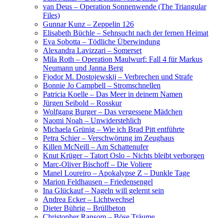
van Deus – Operation Sonnenwende (The Triangular
Files)
Gunnar Kunz – Zeppelin 126
Elisabeth Büchle – Sehnsucht nach der fernen Heimat
Eva Sobotta – Tödliche Überwindung
Alexandra Lavizzari – Somerset
Mila Roth – Operation Maulwurf: Fall 4 für Markus
Neumann und Janna Berg
Fjodor M. Dostojewskij – Verbrechen und Strafe
Bonnie Jo Campbell – Stromschnellen
Patricia Koelle – Das Meer in deinem Namen
Jürgen Seibold – Rosskur
Wolfgang Burger – Das vergessene Mädchen
Naomi Noah – Unwiderstehlich
Michaela Grünig – Wie ich Brad Pitt entführte
Petra Schier – Verschwörung im Zeughaus
Killen McNeill – Am Schattenufer
Knut Krüger – Tatort Oslo – Nichts bleibt verborgen
Marc-Oliver Bischoff – Die Voliere
Manel Loureiro – Apokalypse Z – Dunkle Tage
Marion Feldhausen – Friedensengel
Ina Glückauf – Nageln will gelernt sein
Andrea Ecker – Lichtwechsel
Dieter Bührig – Brüllbeton
Christopher Ransom – Böse Träume