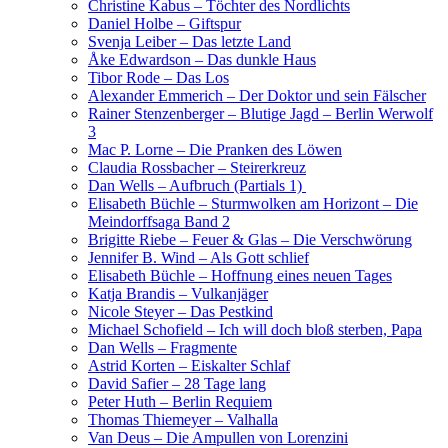
Christine Kabus – Töchter des Nordlichts
Daniel Holbe – Giftspur
Svenja Leiber – Das letzte Land
Åke Edwardson – Das dunkle Haus
Tibor Rode – Das Los
Alexander Emmerich – Der Doktor und sein Fälscher
Rainer Stenzenberger – Blutige Jagd – Berlin Werwolf
3
Mac P. Lorne – Die Pranken des Löwen
Claudia Rossbacher – Steirerkreuz
Dan Wells – Aufbruch (Partials 1)
Elisabeth Büchle – Sturmwolken am Horizont – Die
Meindorffsaga Band 2
Brigitte Riebe – Feuer & Glas – Die Verschwörung
Jennifer B. Wind – Als Gott schlief
Elisabeth Büchle – Hoffnung eines neuen Tages
Katja Brandis – Vulkanjäger
Nicole Steyer – Das Pestkind
Michael Schofield – Ich will doch bloß sterben, Papa
Dan Wells – Fragmente
Astrid Korten – Eiskalter Schlaf
David Safier – 28 Tage lang
Peter Huth – Berlin Requiem
Thomas Thiemeyer – Valhalla
Van Deus – Die Ampullen von Lorenzini