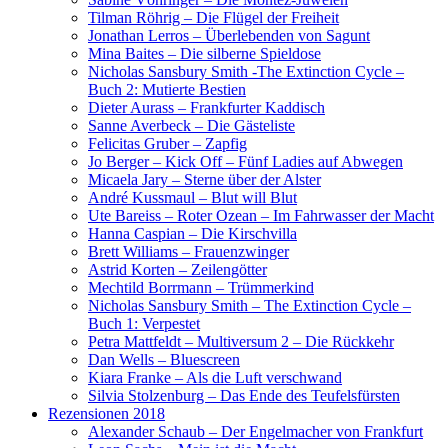
Tilman Röhrig – Die Flügel der Freiheit
Jonathan Lerros – Überlebenden von Sagunt
Mina Baites – Die silberne Spieldose
Nicholas Sansbury Smith -The Extinction Cycle –
Buch 2: Mutierte Bestien
Dieter Aurass – Frankfurter Kaddisch
Sanne Averbeck – Die Gästeliste
Felicitas Gruber – Zapfig
Jo Berger – Kick Off – Fünf Ladies auf Abwegen
Micaela Jary – Sterne über der Alster
André Kussmaul – Blut will Blut
Ute Bareiss – Roter Ozean – Im Fahrwasser der Macht
Hanna Caspian – Die Kirschvilla
Brett Williams – Frauenzwinger
Astrid Korten – Zeilengötter
Mechtild Borrmann – Trümmerkind
Nicholas Sansbury Smith – The Extinction Cycle –
Buch 1: Verpestet
Petra Mattfeldt – Multiversum 2 – Die Rückkehr
Dan Wells – Bluescreen
Kiara Franke – Als die Luft verschwand
Silvia Stolzenburg – Das Ende des Teufelsfürsten
Rezensionen 2018
Alexander Schaub – Der Engelmacher von Frankfurt