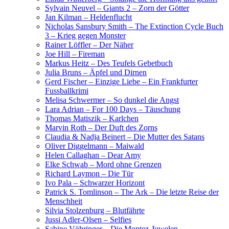
Sylvain Neuvel – Giants 2 – Zorn der Götter
Jan Kilman – Heldenflucht
Nicholas Sansbury Smith – The Extinction Cycle Buch
3 – Krieg gegen Monster
Rainer Löffler – Der Näher
Joe Hill – Fireman
Markus Heitz – Des Teufels Gebetbuch
Julia Bruns – Äpfel und Dirnen
Gerd Fischer – Einzige Liebe – Ein Frankfurter
Fussballkrimi
Melisa Schwermer – So dunkel die Angst
Lara Adrian – For 100 Days – Täuschung
Thomas Matiszik – Karlchen
Marvin Roth – Der Duft des Zorns
Claudia & Nadja Beinert – Die Mutter des Satans
Oliver Diggelmann – Maiwald
Helen Callaghan – Dear Amy
Elke Schwab – Mord ohne Grenzen
Richard Laymon – Die Tür
Ivo Pala – Schwarzer Horizont
Patrick S. Tomlinson – The Ark – Die letzte Reise der
Menschheit
Silvia Stolzenburg – Blutfährte
Jussi Adler-Olsen – Selfies
Sabine Vöhringer – Die Montez-Juwelen