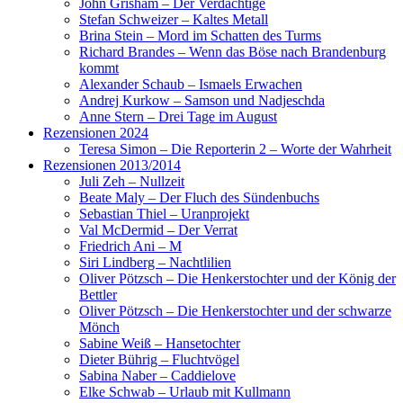
John Grisham – Der Verdächtige
Stefan Schweizer – Kaltes Metall
Brina Stein – Mord im Schatten des Turms
Richard Brandes – Wenn das Böse nach Brandenburg
kommt
Alexander Schaub – Ismaels Erwachen
Andrej Kurkow – Samson und Nadjeschda
Anne Stern – Drei Tage im August
Rezensionen 2024
Teresa Simon – Die Reporterin 2 – Worte der Wahrheit
Rezensionen 2013/2014
Juli Zeh – Nullzeit
Beate Maly – Der Fluch des Sündenbuchs
Sebastian Thiel – Uranprojekt
Val McDermid – Der Verrat
Friedrich Ani – M
Siri Lindberg – Nachtlilien
Oliver Pötzsch – Die Henkerstochter und der König der
Bettler
Oliver Pötzsch – Die Henkerstochter und der schwarze
Mönch
Sabine Weiß – Hansetochter
Dieter Bührig – Fluchtvögel
Sabina Naber – Caddielove
Elke Schwab – Urlaub mit Kullmann