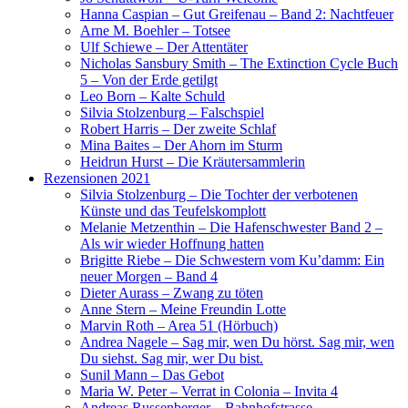
Hanna Caspian – Gut Greifenau – Band 2: Nachtfeuer
Arne M. Boehler – Totsee
Ulf Schiewe – Der Attentäter
Nicholas Sansbury Smith – The Extinction Cycle Buch
5 – Von der Erde getilgt
Leo Born – Kalte Schuld
Silvia Stolzenburg – Falschspiel
Robert Harris – Der zweite Schlaf
Mina Baites – Der Ahorn im Sturm
Heidrun Hurst – Die Kräutersammlerin
Rezensionen 2021
Silvia Stolzenburg – Die Tochter der verbotenen
Künste und das Teufelskomplott
Melanie Metzenthin – Die Hafenschwester Band 2 –
Als wir wieder Hoffnung hatten
Brigitte Riebe – Die Schwestern vom Ku’damm: Ein
neuer Morgen – Band 4
Dieter Aurass – Zwang zu töten
Anne Stern – Meine Freundin Lotte
Marvin Roth – Area 51 (Hörbuch)
Andrea Nagele – Sag mir, wen Du hörst. Sag mir, wen
Du siehst. Sag mir, wer Du bist.
Sunil Mann – Das Gebot
Maria W. Peter – Verrat in Colonia – Invita 4
Andreas Russenberger – Bahnhofstrasse