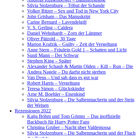
Silvia Stolzenburg – Tribut der Schande
Volker Bitzer – Sex und Tod in New York City
John Grisham – Das Manuskript
Carine Bernard – Lavendelgift
V. S. Gerling – Caldera
Daniel Wehnhardt – Zorn der Lämmer
Oliver Pätzold – 30 Tage
Marion Krafzik – Guilty – Zeit der Vergeltung
Anne Stern – Fräulein Gold 1 – Schatten und Licht
Sunil Mann – Der Schwur
Stephen King – Später
Alexander Schaub & Martin Olden – Kill – Run – Die
Andrea Nagele – Du darfst nicht sterben
Van Deus – Und sah dass es gut war
Robert Harris – Vergeltung
Teresa Simon – Glückskinder
Arne M. Boehler – Eisenkind
Silvia Stolzenburg – Die Salbenmacherin und der Stein
der Weisen
Rezensionen 2022
Katja Böhm und Tom Grimm – Das inoffizielle
Backbuch für Harry Potter Fans
Christina Gruber – Nacht über Valdemossa
Silvia Stolzenburg – Die Salbenmacherin und der Fluch