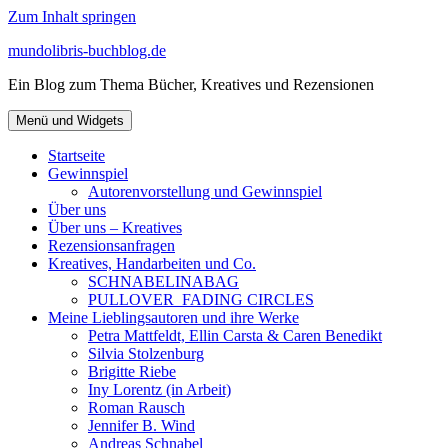
Zum Inhalt springen
mundolibris-buchblog.de
Ein Blog zum Thema Bücher, Kreatives und Rezensionen
Menü und Widgets
Startseite
Gewinnspiel
Autorenvorstellung und Gewinnspiel
Über uns
Über uns – Kreatives
Rezensionsanfragen
Kreatives, Handarbeiten und Co.
SCHNABELINABAG
PULLOVER FADING CIRCLES
Meine Lieblingsautoren und ihre Werke
Petra Mattfeldt, Ellin Carsta & Caren Benedikt
Silvia Stolzenburg
Brigitte Riebe
Iny Lorentz (in Arbeit)
Roman Rausch
Jennifer B. Wind
Andreas Schnabel