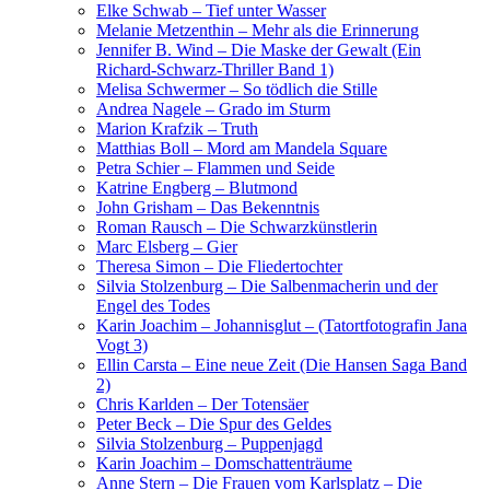
Elke Schwab – Tief unter Wasser
Melanie Metzenthin – Mehr als die Erinnerung
Jennifer B. Wind – Die Maske der Gewalt (Ein
Richard-Schwarz-Thriller Band 1)
Melisa Schwermer – So tödlich die Stille
Andrea Nagele – Grado im Sturm
Marion Krafzik – Truth
Matthias Boll – Mord am Mandela Square
Petra Schier – Flammen und Seide
Katrine Engberg – Blutmond
John Grisham – Das Bekenntnis
Roman Rausch – Die Schwarzkünstlerin
Marc Elsberg – Gier
Theresa Simon – Die Fliedertochter
Silvia Stolzenburg – Die Salbenmacherin und der
Engel des Todes
Karin Joachim – Johannisglut – (Tatortfotografin Jana
Vogt 3)
Ellin Carsta – Eine neue Zeit (Die Hansen Saga Band
2)
Chris Karlden – Der Totensäer
Peter Beck – Die Spur des Geldes
Silvia Stolzenburg – Puppenjagd
Karin Joachim – Domschattenträume
Anne Stern – Die Frauen vom Karlsplatz – Die