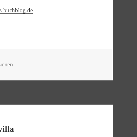
is-buchblog.de
rien
ionen
illa