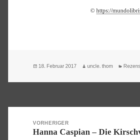
©
https://mundolibr
Veröffentlicht
Autor
Katego
18. Februar 2017
uncle. thom
Rezens
am
Beitragsnavigation
VORHERIGER
Hanna Caspian – Die Kirschv
Vorheriger