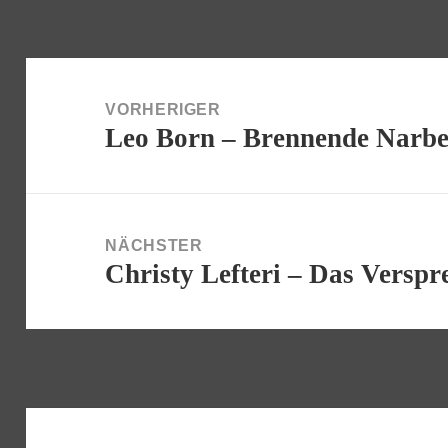
Beitragsnavigation
VORHERIGER
Leo Born – Brennende Narb
Vorheriger
Beitrag:
NÄCHSTER
Christy Lefteri – Das Verspr
Nächster
Beitrag: