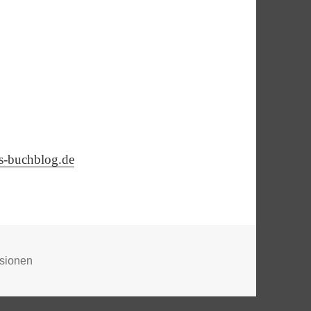
is-buchblog.de
rien
sionen