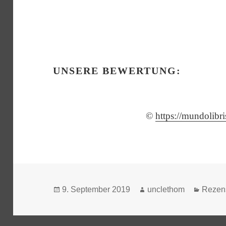
UNSERE BEWERTUNG:
©
https://mundolibr
Veröffentlicht
Autor
Katego
9. September 2019
unclethom
Rezen
am