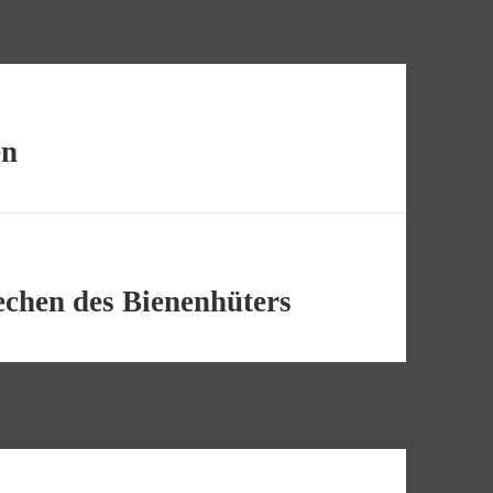
en
echen des Bienenhüters