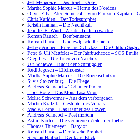
Jeff Menapace – Das Spiel – Opfer
Martha Sophie Marcus – Herrin des Nordens
Oliver Zils – Alex Schur 24 – Vom Fan zum Kapitän – G
Chris Karlden – Der Todesprophet
Kristin Hannah – Die Nachtigall
Jennifer B. Wind – Als der Teufel erwachte
Roman Rausch – Bombennacht
Roman Rausch – Und ewig seid ihr mein
Jeffrey Archer – Erbe und Schicksal – Die Clifton Saga 
Petra & Uli Mattfeldt – Der Jahrbuchcode – SOS Emilia
Greg Iles – Die Toten von Natchez
Ulf Schiewe – Bucht der Schmuggler
Rudi Jagusch – Eifelmonster
Martha Sophie Marcus – Die Bogenschützin
Silvia Stolzenburg – Die Fliege
Andreas Schnabel – Tod unter Pinien
Tibor Rode – Das Mona Lisa Virus
Melisa Schwermer – Aus dem verborgenen
Marion Krafzik – Gesichter des Verrats
Mac P. Lorne – Das Banner des Löwen
Andreas Schnabel – Post mortem
Astrid Korten – Die verlorenen Zeilen der Liebe
Thomas Thiemeyer – Babylon
Roman Rausch – Der falsche Prophet
Stephan Harbort – Der klare Blick