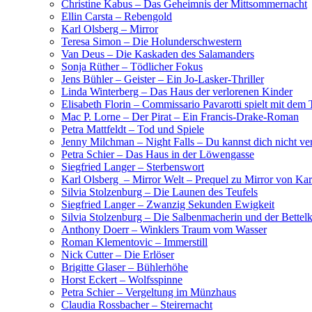
Christine Kabus – Das Geheimnis der Mittsommernacht
Ellin Carsta – Rebengold
Karl Olsberg – Mirror
Teresa Simon – Die Holunderschwestern
Van Deus – Die Kaskaden des Salamanders
Sonja Rüther – Tödlicher Fokus
Jens Bühler – Geister – Ein Jo-Lasker-Thriller
Linda Winterberg – Das Haus der verlorenen Kinder
Elisabeth Florin – Commissario Pavarotti spielt mit dem
Mac P. Lorne – Der Pirat – Ein Francis-Drake-Roman
Petra Mattfeldt – Tod und Spiele
Jenny Milchman – Night Falls – Du kannst dich nicht ve
Petra Schier – Das Haus in der Löwengasse
Siegfried Langer – Sterbenswort
Karl Olsberg – Mirror Welt – Prequel zu Mirror von Kar
Silvia Stolzenburg – Die Launen des Teufels
Siegfried Langer – Zwanzig Sekunden Ewigkeit
Silvia Stolzenburg – Die Salbenmacherin und der Bettel
Anthony Doerr – Winklers Traum vom Wasser
Roman Klementovic – Immerstill
Nick Cutter – Die Erlöser
Brigitte Glaser – Bühlerhöhe
Horst Eckert – Wolfsspinne
Petra Schier – Vergeltung im Münzhaus
Claudia Rossbacher – Steirernacht