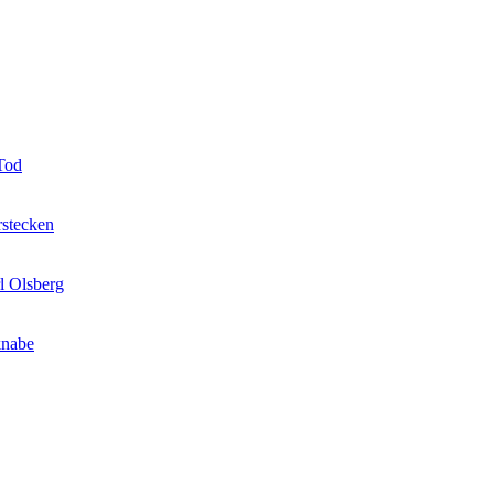
 Tod
rstecken
l Olsberg
knabe