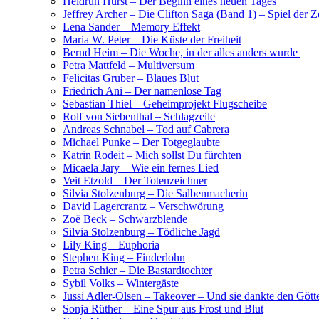
Heidrun Hurst – Der Beginn eines neuen Tages
Jeffrey Archer – Die Clifton Saga (Band 1) – Spiel der Z
Lena Sander – Memory Effekt
Maria W. Peter – Die Küste der Freiheit
Bernd Heim – Die Woche, in der alles anders wurde
Petra Mattfeld – Multiversum
Felicitas Gruber – Blaues Blut
Friedrich Ani – Der namenlose Tag
Sebastian Thiel – Geheimprojekt Flugscheibe
Rolf von Siebenthal – Schlagzeile
Andreas Schnabel – Tod auf Cabrera
Michael Punke – Der Totgeglaubte
Katrin Rodeit – Mich sollst Du fürchten
Micaela Jary – Wie ein fernes Lied
Veit Etzold – Der Totenzeichner
Silvia Stolzenburg – Die Salbenmacherin
David Lagercrantz – Verschwörung
Zoë Beck – Schwarzblende
Silvia Stolzenburg – Tödliche Jagd
Lily King – Euphoria
Stephen King – Finderlohn
Petra Schier – Die Bastardtochter
Sybil Volks – Wintergäste
Jussi Adler-Olsen – Takeover – Und sie dankte den Gött
Sonja Rüther – Eine Spur aus Frost und Blut