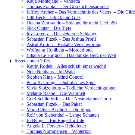
Katja Montejano – Vendetta
Thomas Franke – Der Geschichtensammler
Jeffrey Archer – Das Vermächtnis des Vaters – Die Clif
Lilli Beck – Glück und Glas
Helena Zumsande – Solange ihr mein Lied hört
Nick Cutter – Die Tiefe
Iny Lorentz – Die steinerne Schlange
Sebastian Fitzek – Das Joshua Profil
Astrid Korten – Eiskalte Verschwörung
Wolfgang Hohlbein – Mörderhotel
Liliana Le Hingrat – Das dunkle Herz der Welt
Rezensionen 2016
Katrin Rodeit – Alles schläft, einer wacht!
Nele Neuhaus – Im Wald
Stephen King – Mind Control
Petra K. Gungl – Diabolisches Spiel
Silvia Stolzenburg – Tödliche Verdächtigungen
Melanie Raabe – Die Wahrheit
Gerd Schilddorfer – Der Nostradamus Coup
Sebastian Fitzek – Das Paket
Marc-Oliver Bischoff – Die Sippe
Rolf von Siebenthal – Lange Schatten
Jo Berger – Ein Engel für Jule
Angela L. Forster – Heidefeuer
Thomas Nommensen – Wintertod