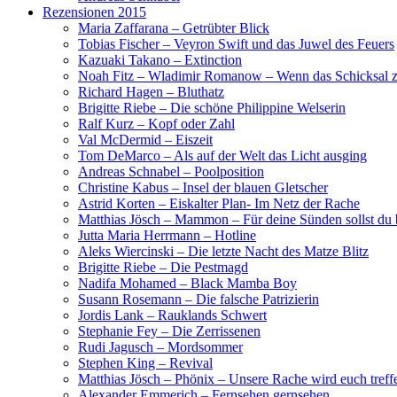
Rezensionen 2015
Maria Zaffarana – Getrübter Blick
Tobias Fischer – Veyron Swift und das Juwel des Feuers
Kazuaki Takano – Extinction
Noah Fitz – Wladimir Romanow – Wenn das Schicksal 
Richard Hagen – Bluthatz
Brigitte Riebe – Die schöne Philippine Welserin
Ralf Kurz – Kopf oder Zahl
Val McDermid – Eiszeit
Tom DeMarco – Als auf der Welt das Licht ausging
Andreas Schnabel – Poolposition
Christine Kabus – Insel der blauen Gletscher
Astrid Korten – Eiskalter Plan- Im Netz der Rache
Matthias Jösch – Mammon – Für deine Sünden sollst du
Jutta Maria Herrmann – Hotline
Aleks Wiercinski – Die letzte Nacht des Matze Blitz
Brigitte Riebe – Die Pestmagd
Nadifa Mohamed – Black Mamba Boy
Susann Rosemann – Die falsche Patrizierin
Jordis Lank – Rauklands Schwert
Stephanie Fey – Die Zerrissenen
Rudi Jagusch – Mordsommer
Stephen King – Revival
Matthias Jösch – Phönix – Unsere Rache wird euch treff
Alexander Emmerich – Fernsehen gernsehen