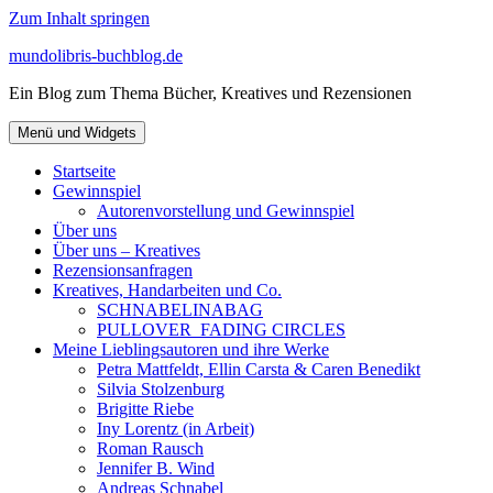
Zum Inhalt springen
mundolibris-buchblog.de
Ein Blog zum Thema Bücher, Kreatives und Rezensionen
Menü und Widgets
Startseite
Gewinnspiel
Autorenvorstellung und Gewinnspiel
Über uns
Über uns – Kreatives
Rezensionsanfragen
Kreatives, Handarbeiten und Co.
SCHNABELINABAG
PULLOVER FADING CIRCLES
Meine Lieblingsautoren und ihre Werke
Petra Mattfeldt, Ellin Carsta & Caren Benedikt
Silvia Stolzenburg
Brigitte Riebe
Iny Lorentz (in Arbeit)
Roman Rausch
Jennifer B. Wind
Andreas Schnabel