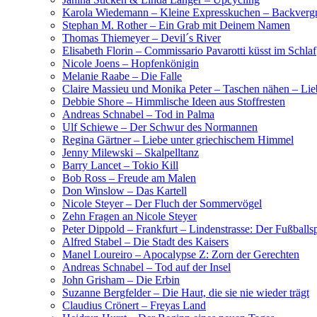
Karola Wiedemann – Kleine Expresskuchen – Backvergn
Stephan M. Rother – Ein Grab mit Deinem Namen
Thomas Thiemeyer – Devil´s River
Elisabeth Florin – Commissario Pavarotti küsst im Schlaf
Nicole Joens – Hopfenkönigin
Melanie Raabe – Die Falle
Claire Massieu und Monika Peter – Taschen nähen – Lieb
Debbie Shore – Himmlische Ideen aus Stoffresten
Andreas Schnabel – Tod in Palma
Ulf Schiewe – Der Schwur des Normannen
Regina Gärtner – Liebe unter griechischem Himmel
Jenny Milewski – Skalpelltanz
Barry Lancet – Tokio Kill
Bob Ross – Freude am Malen
Don Winslow – Das Kartell
Nicole Steyer – Der Fluch der Sommervögel
Zehn Fragen an Nicole Steyer
Peter Dippold – Frankfurt – Lindenstrasse: Der Fußballs
Alfred Stabel – Die Stadt des Kaisers
Manel Loureiro – Apocalypse Z: Zorn der Gerechten
Andreas Schnabel – Tod auf der Insel
John Grisham – Die Erbin
Suzanne Bergfelder – Die Haut, die sie nie wieder trägt
Claudius Crönert – Freyas Land