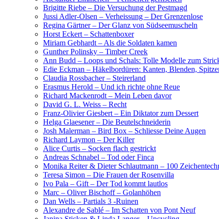
Brigitte Riebe – Die Versuchung der Pestmagd
Jussi Adler-Olsen – Verheissung – Der Grenzenlose
Regina Gärtner – Der Glanz von Südseemuscheln
Horst Eckert – Schattenboxer
Miriam Gebhardt – Als die Soldaten kamen
Gunther Polinsky – Timber Creek
Ann Budd – Loops und Schals: Tolle Modelle zum Stric
Edie Eckman – Häkelbordüren: Kanten, Blenden, Spitze
Claudia Rossbacher – Steirerland
Erasmus Herold – Und ich richte ohne Reue
Richard Mackenrodt – Mein Leben davor
David G. L. Weiss – Recht
Franz-Olivier Giesbert – Ein Diktator zum Dessert
Helga Glaesener – Die Beutelschneiderin
Josh Malerman – Bird Box – Schliesse Deine Augen
Richard Laymon – Der Killer
Alice Curtis – Socken flach gestrickt
Andreas Schnabel – Tod oder Finca
Monika Reiter & Dieter Schlautmann – 100 Zeichentechni
Teresa Simon – Die Frauen der Rosenvilla
Ivo Pala – Gift – Der Tod kommt lautlos
Marc – Oliver Bischoff – Golanhöhen
Dan Wells – Partials 3 -Ruinen
Alexandre de Sablé – Im Schatten von Pont Neuf
Janina Sticken & Linda Langer – Upcycling