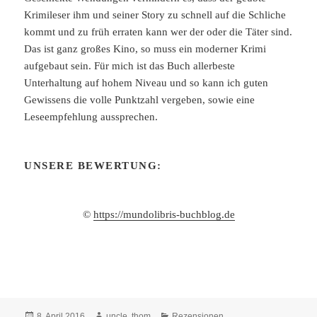
Krimileser ihm und seiner Story zu schnell auf die Schliche
kommt und zu früh erraten kann wer der oder die Täter sind.
Das ist ganz großes Kino, so muss ein moderner Krimi
aufgebaut sein. Für mich ist das Buch allerbeste
Unterhaltung auf hohem Niveau und so kann ich guten
Gewissens die volle Punktzahl vergeben, sowie eine
Leseempfehlung aussprechen.
UNSERE BEWERTUNG:
©
https://mundolibris-buchblog.de
Veröffentlicht
Autor
Kategorien
8. April 2016
uncle. thom
Rezensionen