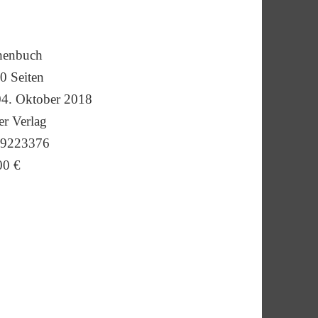
henbuch
0 Seiten
4. Oktober 2018
r Verlag
39223376
00 €