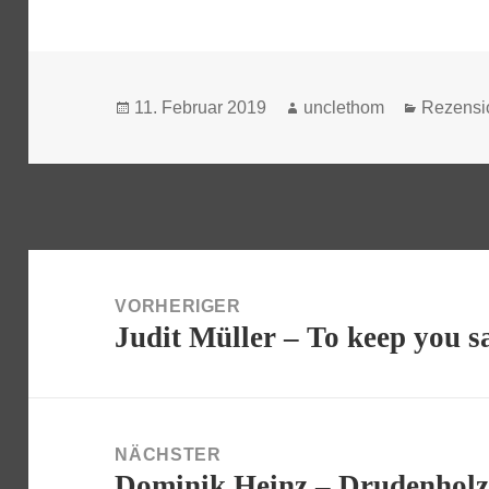
Veröffentlicht
Autor
Kategori
11. Februar 2019
unclethom
Rezensi
am
Beitragsnavigation
VORHERIGER
Judit Müller – To keep you 
Vorheriger
Beitrag:
NÄCHSTER
Dominik Heinz – Drudenhol
Nächster