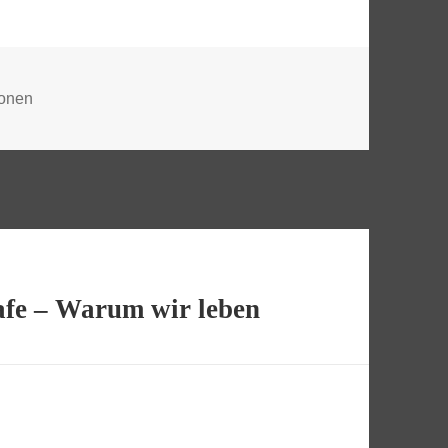
en
onen
safe – Warum wir leben
z