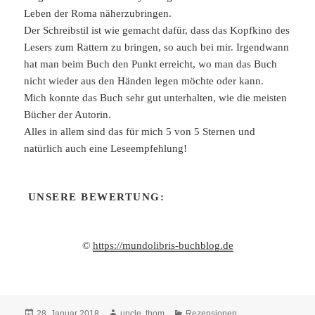
Leben der Roma näherzubringen.
Der Schreibstil ist wie gemacht dafür, dass das Kopfkino des
Lesers zum Rattern zu bringen, so auch bei mir. Irgendwann
hat man beim Buch den Punkt erreicht, wo man das Buch
nicht wieder aus den Händen legen möchte oder kann.
Mich konnte das Buch sehr gut unterhalten, wie die meisten
Bücher der Autorin.
Alles in allem sind das für mich 5 von 5 Sternen und
natürlich auch eine Leseempfehlung!
UNSERE BEWERTUNG:
©
https://mundolibris-buchblog.de
Veröffentlicht
Autor
Kategorien
28. Januar 2018
uncle. thom
Rezensionen