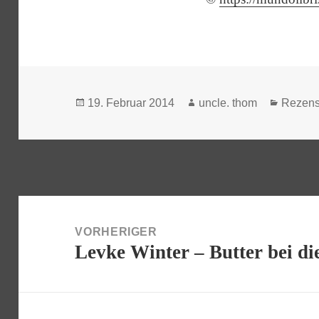
Veröffentlicht
Autor
Katego
19. Februar 2014
uncle. thom
Rezens
am
Beitragsnavigation
VORHERIGER
Levke Winter – Butter bei di
Vorheriger
Beitrag: