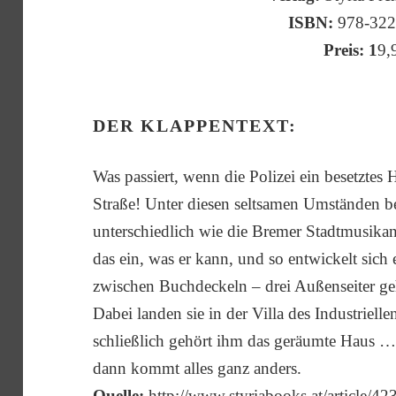
ISBN:
978-32
Preis: 1
9,
DER KLAPPENTEXT:
Was passiert, wenn die Polizei ein besetztes 
Straße! Unter diesen seltsamen Umständen 
unterschiedlich wie die Bremer Stadtmusikant
das ein, was er kann, und so entwickelt sic
zwischen Buchdeckeln – drei Außenseiter ge
Dabei landen sie in der Villa des Industriell
schließlich gehört ihm das geräumte Haus … 
dann kommt alles ganz anders.
Quelle:
http://www.styriabooks.at/article/42