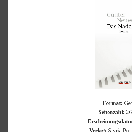
Format:
Geb
Seitenzahl:
26
Erscheinungsdat
Verlag:
Styria Pr