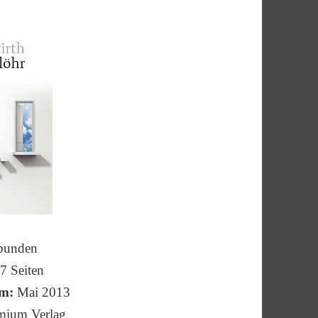
unden
7
Seiten
um:
Mai 2013
emium Verlag