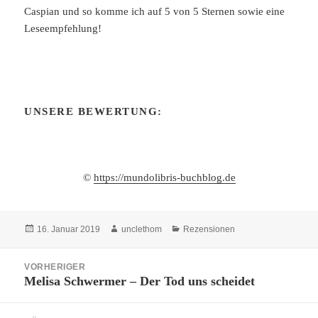
Caspian und so komme ich auf 5 von 5 Sternen sowie eine
Leseempfehlung!
UNSERE BEWERTUNG:
©
https://mundolibris-buchblog.de
Veröffentlicht
Autor
Kategorien
16. Januar 2019
unclethom
Rezensionen
am
Beitragsnavigation
VORHERIGER
Melisa Schwermer – Der Tod uns scheidet
Vorheriger
Beitrag: