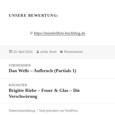
UNSERE BEWERTUNG:
©
https://mundolibris-buchblog.de
Veröffentlicht
Autor
Kategorien
20. April 2014
uncle. thom
Rezensionen
am
Beitragsnavigation
VORHERIGER
Dan Wells – Aufbruch (Partials 1)
Vorheriger
Beitrag:
NÄCHSTER
Brigitte Riebe – Feuer & Glas – Die
Nächster
Verschwörung
Beitrag:
Datenschutzerklärung
Stolz präsentiert von WordPress