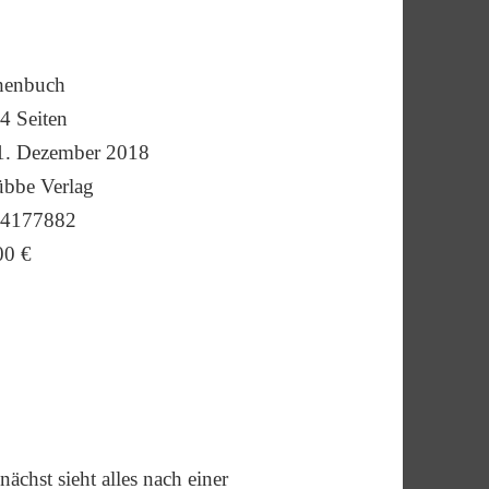
henbuch
4 Seiten
. Dezember 2018
übbe Verlag
04177882
00 €
chst sieht alles nach einer