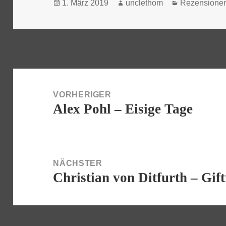
Veröffentlicht
Autor
Kategorien
1. März 2019
unclethom
Rezensione
am
Beitragsnavigation
VORHERIGER
Alex Pohl – Eisige Tage
Vorheriger
Beitrag:
NÄCHSTER
Christian von Ditfurth – Gift
Nächster
Beitrag: