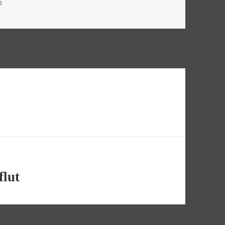
n
flut