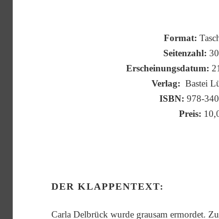
Format:
Tasc
Seitenzahl:
30
Erscheinungsdatum:
21
Verlag:
Bastei L
ISBN:
978-34
Preis:
10,
DER KLAPPENTEXT:
Carla Delbrück wurde grausam ermordet. Zunä