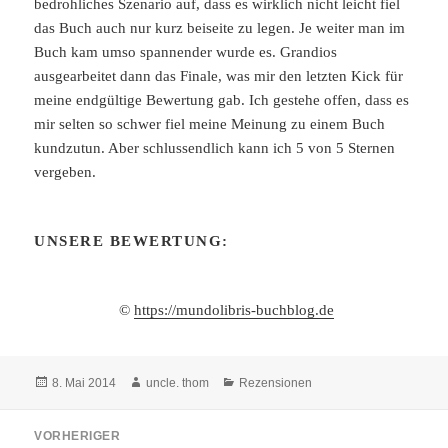
bedrohliches Szenario auf, dass es wirklich nicht leicht fiel
das Buch auch nur kurz beiseite zu legen. Je weiter man im
Buch kam umso spannender wurde es. Grandios
ausgearbeitet dann das Finale, was mir den letzten Kick für
meine endgültige Bewertung gab. Ich gestehe offen, dass es
mir selten so schwer fiel meine Meinung zu einem Buch
kundzutun. Aber schlussendlich kann ich 5 von 5 Sternen
vergeben.
UNSERE BEWERTUNG:
©
https://mundolibris-buchblog.de
Veröffentlicht
Autor
Kategorien
8. Mai 2014
uncle. thom
Rezensionen
am
Beitragsnavigation
VORHERIGER