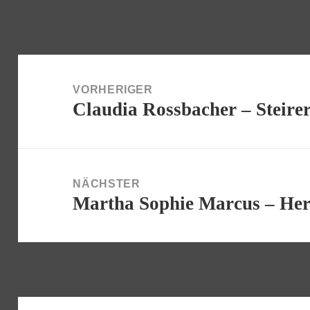
Beitragsnavigation
VORHERIGER
Claudia Rossbacher – Steire
Vorheriger
Beitrag:
NÄCHSTER
Martha Sophie Marcus – Her
Nächster
Beitrag: