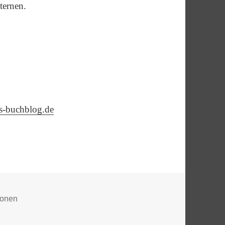
ternen.
is-buchblog.de
ien
ionen