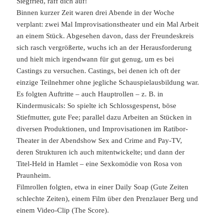
Siegfried, raff dich auf!
Binnen kurzer Zeit waren drei Abende in der Woche
verplant: zwei Mal Improvisationstheater und ein Mal Arbeit
an einem Stück. Abgesehen davon, dass der Freundeskreis
sich rasch vergrößerte, wuchs ich an der Herausforderung
und hielt mich irgendwann für gut genug, um es bei
Castings zu versuchen. Castings, bei denen ich oft der
einzige Teilnehmer ohne jegliche Schauspielausbildung war.
Es folgten Auftritte – auch Hauptrollen – z. B. in
Kindermusicals: So spielte ich Schlossgespenst, böse
Stiefmutter, gute Fee; parallel dazu Arbeiten an Stücken in
diversen Produktionen, und Improvisationen im Ratibor-
Theater in der Abendshow Sex and Crime and Pay-TV,
deren Strukturen ich auch mitentwickelte; und dann der
Titel-Held in Hamlet – eine Sexkomödie von Rosa von
Praunheim.
Filmrollen folgten, etwa in einer Daily Soap (Gute Zeiten
schlechte Zeiten), einem Film über den Prenzlauer Berg und
einem Video-Clip (The Score).