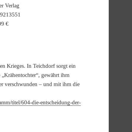
r Verlag
39213551
99 €
n Krieges. In Teichdorf sorgt ein
ie „Krähentochter“, gewährt ihm
 er verschwunden – und mit ihm die
amm/titel/604-die-entscheidung-der-