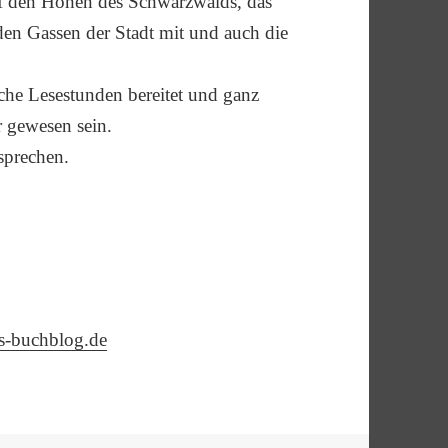
uf den Höhen des Schwarzwalds, das
n Gassen der Stadt mit und auch die
che Lesestunden bereitet und ganz
er gewesen sein.
sprechen.
is-buchblog.de