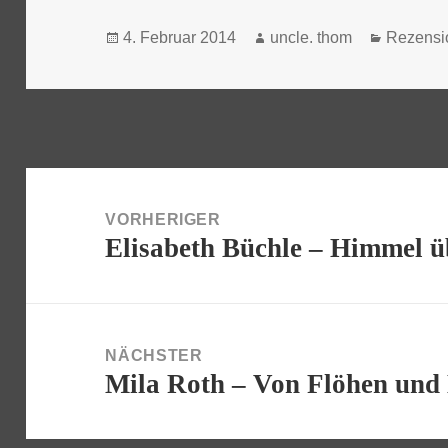
Veröffentlicht
Autor
Kategori
4. Februar 2014
uncle. thom
Rezensi
am
Beitragsnavigation
VORHERIGER
Elisabeth Büchle – Himmel 
Vorheriger
Beitrag:
NÄCHSTER
Mila Roth – Von Flöhen und
Nächster
Beitrag: