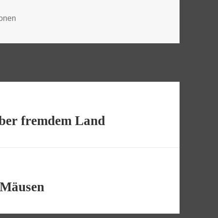
en
onen
über fremdem Land
 Mäusen