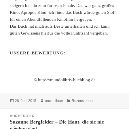
steigern bis hin zum furiosen Finale. Das war ganz großes
Kino. Apropos Kino, ich finde das Buch würde guten Stoff
für einen Abendfüllenden Kinofilm hergeben.
Das Buch hat mich aufs Beste unterhalten und ich kann
guten Gewissens hierfür die volle Punktzahl vergeben.
UNSERE BEWERTUNG:
©
https://mundolibris-buchblog.de
Veröffentlicht
Autor
Kategorien
28. Juni 2015
uncle. thom
Rezensionen
am
Beitragsnavigation
VORHERIGER
Suzanne Bergfelder – Die Haut, die sie nie
Vorheriger
wieder trägt
Beitrag: