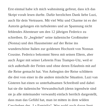
Erst einmal habe ich mich wahnsinnig gefreut, dass ich das
Skript vorab lesen durfte. Dafür herzlichen Dank liebe Luzi,
auch für dein Vertrauen. Mit viel Witz und Charme ist es der
Autorin gelungen ein turbulentes und an Spannung nicht
fehlendes Abenteuer um den 12 jährigen Federico zu
schreiben. Er „begleitet“ seine italienische Großmutter
(Nonna) und den Hausmeister auf der Reise ins
wunderschöne Italien zur goldenen Hochzeit von Nonnas
Cousine. Federico bekommt Stress mit seinen Eltern, aber
auch Ärger mit seiner Lehrerin Frau Tramper-Utz, weil er
sich außerhalb der Ferien und ohne deren Erlaubnis mit auf
die Reise gemacht hat. Von Anbeginn der Reise schlittern
die drei von einer in die andere missliche Situation. Luzi van
Gisteren hat einen so unterhaltsamen Schreibstil und dabei
hat sie die italienische Verwandtschaft (denn irgendwie sind
sie ja alle miteinander verwandt) einfach herrlich dargestellt,
dass man das Gefühl hat, man ist mitten in dem wilden
Geschehen der „La Famiglia“. Was wohl auch daran liegt,