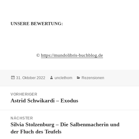
UNSERE BEWERTUNG:
©
https://mundolibris-buchblog.de
Veröffentlicht
Autor
Kategorien
31. Oktober 2022
unclethom
Rezensionen
am
Beitragsnavigation
VORHERIGER
Astrid Schwikardi – Exodus
Vorheriger
Beitrag:
NÄCHSTER
Silvia Stolzenburg – Die Salbenmacherin und
Nächster
der Fluch des Teufels
Beitrag: