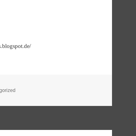
s.blogspot.de/
rien
gorized