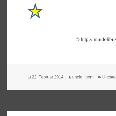
© http://mundolibri
Veröffentlicht
Autor
Katego
22. Februar 2014
uncle. thom
Uncate
am
Beitragsnavigation