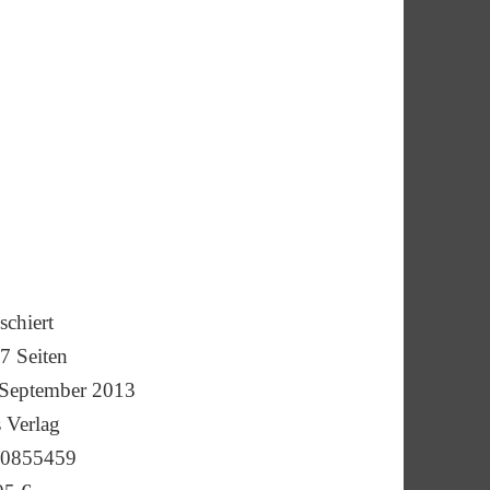
chiert
7
Seiten
September 2013
 Verlag
40855459